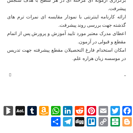
برگزاری آزمونه ای مرحله ای در هر سطح با هدف سنجش
پیشرفت.
ارائه کارنامه اینترنتی با نمودار مقایسه ای نمرات ترم های
گذشته جهت بررسی روند پیشرفت.
اعطای مدرک معتبر مورد تایید آموزش و پرورش پس از اتمام
مقطع و قبولی در آزمون.
امکان استخدام فارغ التحصیلان مقطع پیشرفته جهت تدریس
در موسسه زبان هزاره علم.
..
rks
AOL
Tumblr
Amazon
WhatsApp
LinkedIn
Reddit
Pinterest
Email
Twitter
Facebook
Mail
Wish
Blogger
Copy
Balatarin
Trello
Digg
Telegram
اشتراک
List
Link
گذاری